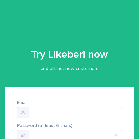
Sign up in Likberi
Try Likeberi now
and attract new customers
Enter your details
Email
Password (at least 6 chars)